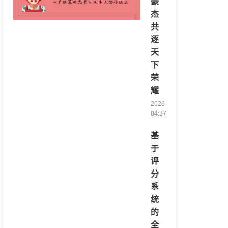
豪
杰
共
逐
天
下
荣
耀
2026-08-07
04:37:14/li>
基
于
评
分
系
统
的
全