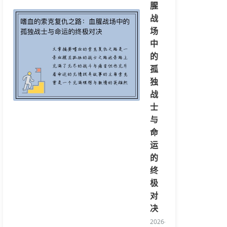
腥
战
场
中
的
孤
独
战
士
与
命
运
的
终
极
对
决
2026-08-05