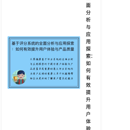
面
分
析
与
应
用
探
索：
如
何
有
效
提
升
用
户
体
验