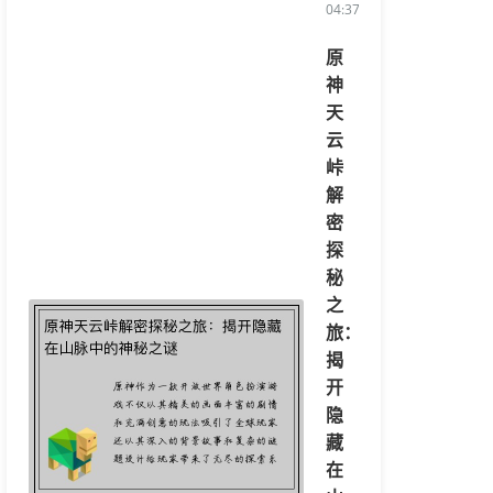
04:37:33/li>
原
神
天
云
峠
解
密
探
秘
之
旅：
揭
开
隐
藏
在