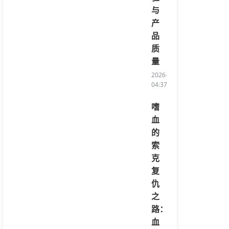
与
产
品
质
量
2026-08-06
04:37:40/li>
嗜
血
的
索
克
复
仇
之
路：
血