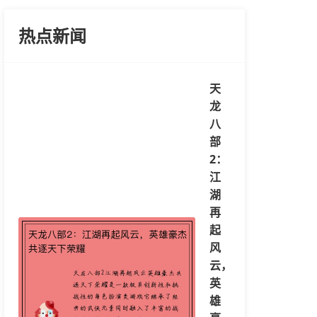
热点新闻
天
龙
八
部
2：
江
湖
再
起
风
云，
英
雄